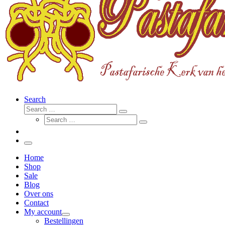
Search
Search
Search
Search
…
Search
…
Menu
Home
Shop
Sale
Blog
Over ons
Contact
My account
Bestellingen