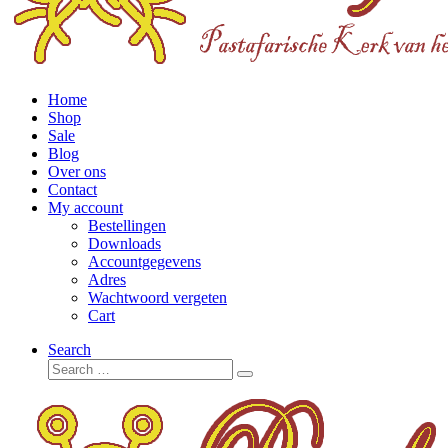
Home
Shop
Sale
Blog
Over ons
Contact
My account
Bestellingen
Downloads
Accountgegevens
Adres
Wachtwoord vergeten
Cart
Search
Search
Search
…