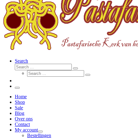
Search
Search
Search
Search
…
Search
…
Menu
Home
Shop
Sale
Blog
Over ons
Contact
My account
Bestellingen