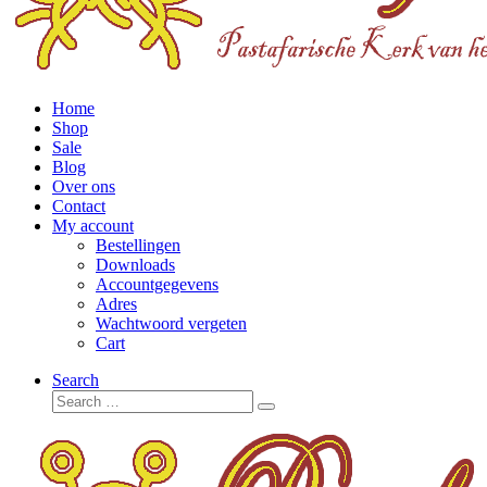
Home
Shop
Sale
Blog
Over ons
Contact
My account
Bestellingen
Downloads
Accountgegevens
Adres
Wachtwoord vergeten
Cart
Search
Search
Search
…