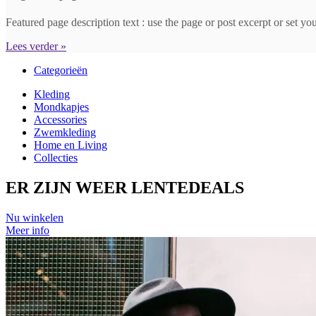
Featured page description text : use the page or post excerpt or set y
Lees verder »
Categorieën
Kleding
Mondkapjes
Accessories
Zwemkleding
Home en Living
Collecties
ER ZIJN WEER
LENTE
DEALS
Nu winkelen
Meer info